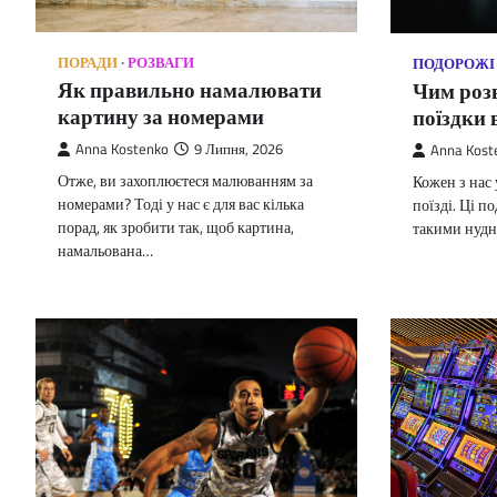
ПОРАДИ
РОЗВАГИ
ПОДОРОЖІ
Як правильно намалювати
Чим розв
картину за номерами
поїздки в
Anna Kostenko
9 Липня, 2026
Anna Kost
Отже, ви захоплюєтеся малюванням за
Кожен з нас 
номерами? Тоді у нас є для вас кілька
поїзді. Ці п
порад, як зробити так, щоб картина,
такими нудн
намальована…