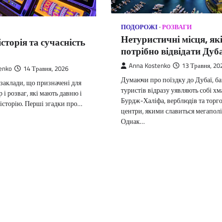
ПОДОРОЖІ
РОЗВАГИ
Нетуристичні місця, як
історія та сучасність
потрібно відвідати Дуб
Anna Kostenko
13 Травня, 20
enko
14 Травня, 2026
Думаючи про поїздку до Дубаї, ба
заклади, що призначені для
туристів відразу уявляють собі х
р і розваг, які мають давню і
Бурдж-Халіфа, верблюдів та торго
історію. Перші згадки про…
центри, якими славиться мегаполі
Однак…