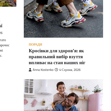
і
аї
26
гато
ПОРАДИ
марочос
Кросівки для здоров’я: як
ві
правильний вибір взуття
с.
впливає на стан наших ніг
Anna Kostenko
4 Серпня, 2026