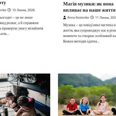
рту
Магія музики: як вона
впливає на наше життя
enko
15 Липня, 2026
ьогодні – це не лише
Anna Kostenko
11 Липня, 202
вид розваг, а й справжня
Музика – це невід’ємна частина 
ка привертає увагу мільйонів
життя, яка супроводжує нас в різн
натів…
моменти та створює особливий на
Кожна мелодія здатна…