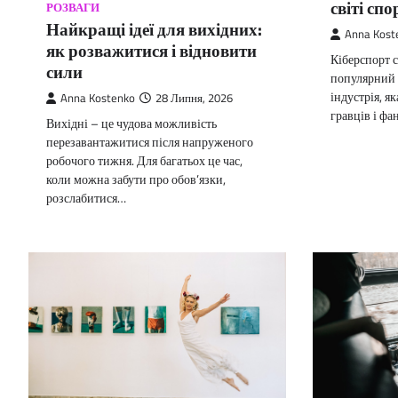
світі спо
РОЗВАГИ
Найкращі ідеї для вихідних:
Anna Kost
як розважитися і відновити
Кіберспорт с
сили
популярний 
індустрія, я
Anna Kostenko
28 Липня, 2026
гравців і фа
Вихідні – це чудова можливість
перезавантажитися після напруженого
робочого тижня. Для багатьох це час,
коли можна забути про обов’язки,
розслабитися…