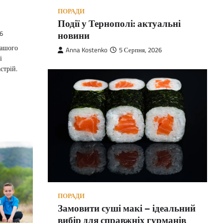
ПОРАДИ
Події у Тернополі: актуальні
новини
6
нашого
Anna Kostenko
5 Серпня, 2026
і
стрій.
ПОРАДИ
Замовити суші макі – ідеальний
вибір для справжніх гурманів