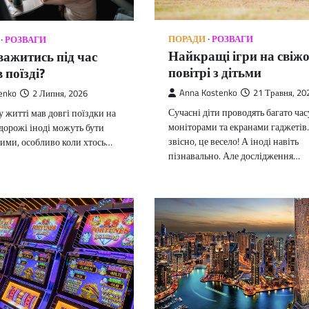
ПОРАДИ
РОЗВАГИ
РОЗВАГИ
Найкращі ігри на свіж
ажитись під час
повітрі з дітьми
 поїзді?
Anna Kostenko
21 Травня, 20
enko
2 Липня, 2026
Сучасні діти проводять багато час
у житті мав довгі поїздки на
моніторами та екранами гаджетів.
одорожі іноді можуть бути
звісно, ​​це весело! А іноді навіть
ими, особливо коли хтось…
пізнавально. Але дослідження…