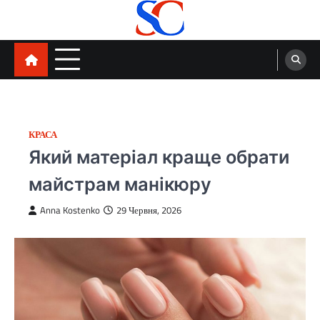
Перейти
до
вмісту
SortCode
КРАСА
Який матеріал краще обрати
майстрам манікюру
Anna Kostenko
29 Червня, 2026