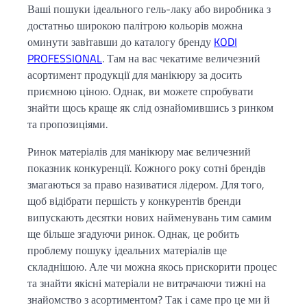
Ваші пошуки ідеального гель-лаку або виробника з
достатньо широкою палітрою кольорів можна
оминути завітавши до каталогу бренду
KODI
PROFESSIONAL
. Там на вас чекатиме величезний
асортимент продукції для манікюру за досить
приємною ціною. Однак, ви можете спробувати
знайти щось краще як слід ознайомившись з ринком
та пропозиціями.
Ринок матеріалів для манікюру має величезний
показник конкуренції. Кожного року сотні брендів
змагаються за право називатися лідером. Для того,
щоб відібрати першість у конкурентів бренди
випускають десятки нових найменувань тим самим
ще більше згадуючи ринок. Однак, це робить
проблему пошуку ідеальних матеріалів ще
складнішою. Але чи можна якось прискорити процес
та знайти якісні матеріали не витрачаючи тижні на
знайомство з асортиментом? Так і саме про це ми й