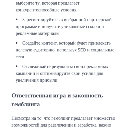
выберите ту, которая предлагает
конкурентоспособные условия.
Зарегистрируйтесь в выбранной партнерской
программе и получите уникальные ссылки и
рекламные материалы.
Создайте контент, который будет привлекать
целевую аудиторию, используя SEO и социальные
сети.
Отслеживайте результаты своих рекламных
кампаний и оптимизируйте свои усилия для
увеличения прибыли.
Ответственная игра и законность
гемблинга
Несмотря на то, что гемблинг предлагает множество
возможностей для развлечений и заработка, важно