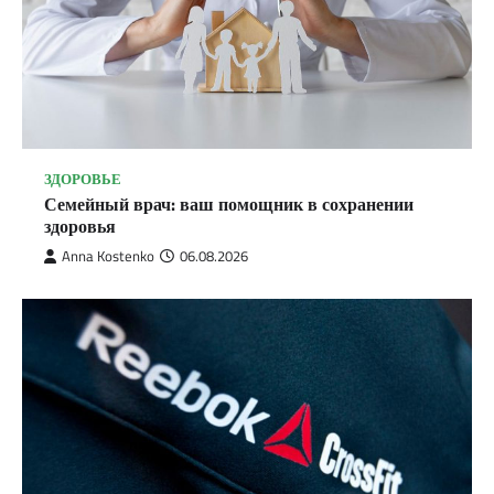
ЗДОРОВЬЕ
Семейный врач: ваш помощник в сохранении
здоровья
Anna Kostenko
06.08.2026