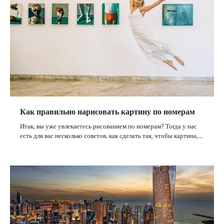
Как правильно нарисовать картину по номерам
Итак, вы уже увлекаетесь рисованием по номерам? Тогда у нас
есть для вас несколько советов, как сделать так, чтобы картина,…