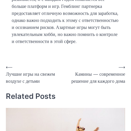
больше платформ и игр. Гемблинг партнерка
предоставляет отличную возможность для заработка,
однако важно подходить к этому с ответственностью
и осознанием рисков. Азартные игры могут быть
увлекательным хобби, но важно помнить о контроле
и ответственности в этой сфере.
Навигация
⟵
⟶
Лучшие игры на свежем
Камины — современное
по
воздухе с детьми
решение для каждого дома
записям
Related Posts