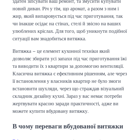
здатен зіпсувати ваш ремонт, та змусити купувати
новий диван. Річ у тім, що аромат, а разом з ним і
жир, який випаровується під час приготування, так
чи інакше осідає на стінах, стелі й звісно на ваших
улюблених кріслах. Для того, щоб уникнути подібної
ситуації вам знадобиться витяжка.
Витяжка – це елемент кухонної техніки який
дозволяє збирати усі запахи під час приготування їжі
та виводити їх з квартири за допомогою вентиляції.
Класична витяжка є ефективним рішенням, але через
її встановлення у власників квартир не було змоги
встановити шухляди, через що страждав візуальний
складник дизайну кухні. Зараз у вас немає потреби
жертвувати красою заради практичності, адже ви
можете купити вбудовану витяжку.
В чому переваги вбудованої витяжки