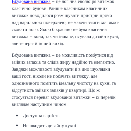
Вбудована витяжка
– це логічна еволюція витяжок
класичної будови. Раніше власникам класичних
витяжок доводилося розміщувати пристрій прямо
над варильною поверхнею, не маючи змоги хоч якось
сховати його. Якою б красиво не була класична
витяжка – вона, так чи інакше, псувала дизайн кухні,
але тепер є й інший вихід.
Вбудована витяжка – це можливість позбутися від
зайвих запахів та слідів жиру надійно та елегантно.
Завдяки можливості вбудувати її в дно шухлядки
ваші гості ніколи не побачать витяжку, але
однозначного помітять ідеальну чистоту на кухні та
відсутність зайвих запахів у квартирі. Що ж
стосується переваг вбудованої витяжки – їх перелік
виглядає наступним чином:
Доступна вартість
Не шкодить дизайну кухні