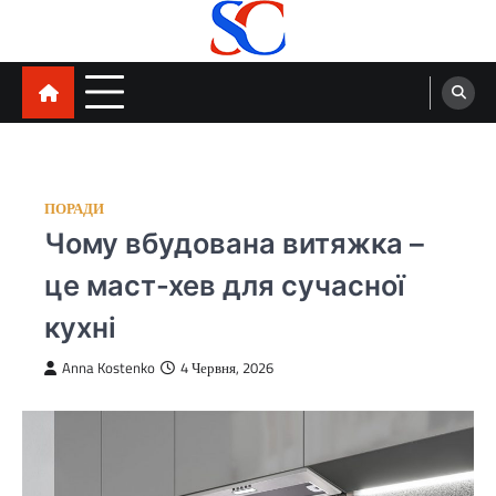
Перейти
до
вмісту
SortCode
ПОРАДИ
Чому вбудована витяжка –
це маст-хев для сучасної
кухні
Anna Kostenko
4 Червня, 2026