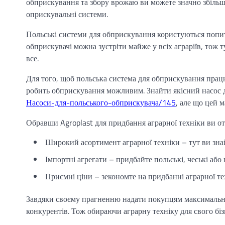
обприскування та збору врожаю ви можете значно збільш
оприскувальні системи.
Польські системи для обприскування користуються попитом
обприскувачі можна зустріти майже у всіх аграріїв, тож
все.
Для того, щоб польська система для обприскування працюв
робить обприскування можливим. Знайти якісний насос 
Насоси-для-польського-обприскувача/145
, але що цей 
Обравши Agroplast для придбання аграрної техніки ви от
Широкий асортимент аграрної техніки – тут ви зна
Імпортні агрегати – придбайте польські, чеські або 
Приємні ціни – зекономте на придбанні аграрної тех
Завдяки своєму прагненню надати покупцям максимально 
конкурентів. Тож обираючи аграрну техніку для свого бізн