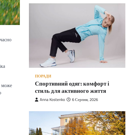
очасно
іка
ПОРАДИ
Спортивний одяг: комфорт і
м може
стиль для активного життя
о
Anna Kostenko
6 Серпня, 2026