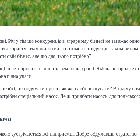
і. Річ у тім що конкуренція в аграрному бізнесі не заважає одн
нуючи користувачам широкий асортимент продукції. Таким чином
и свій бізнес, але що для цього потрібно?
мці перетворюють паливо та землю на гроші. Якісна аграрна техн
на гідна уваги.
ам необхідно подумати про те, як же їх обприскувати? В цьому ва
отрібен спеціальний насос. Де ж придбати насоси для польськог
вача
 якою зустрічаються всі підприємці. Добре обдумавши стратегію