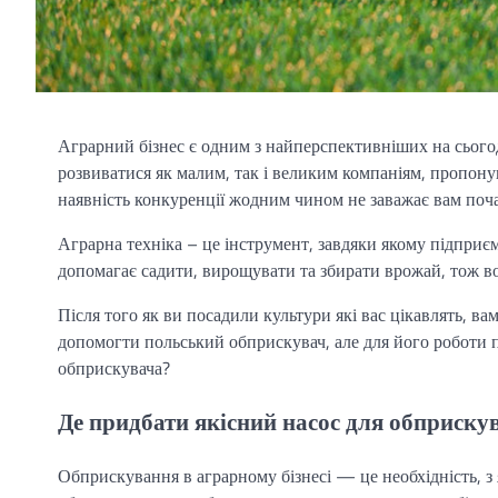
Аграрний бізнес є одним з найперспективніших на сьогодн
розвиватися як малим, так і великим компаніям, пропо
наявність конкуренції жодним чином не заважає вам почат
Аграрна техніка – це інструмент, завдяки якому підприє
допомагає садити, вирощувати та збирати врожай, тож во
Після того як ви посадили культури які вас цікавлять, в
допомогти польський обприскувач, але для його роботи п
обприскувача?
Де придбати якісний насос для обприску
Обприскування в аграрному бізнесі — це необхідність, з