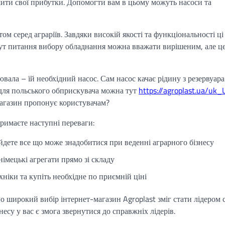
ити свої прибутки. Допомогти вам в цьому можуть насоси та
 серед аграріїв. Завдяки високій якості та функціональності ці
 тут питання вибору обладнання можна вважати вирішеним, але ц
ала – їй необхідний насос. Сам насос качає рідину з резервуара
для польського обприскувача можна тут
https://agroplast.ua/uk_
магазин пропонує користувачам?
римаєте наступні переваги:
йдете все що може знадобитися при веденні аграрного бізнесу
німецькі агрегати прямо зі складу
ніки та купіть необхідне по приємній ціні
широкий вибір інтернет-магазин Agroplast зміг стати лідером 
есу у вас є змога звернутися до справжніх лідерів.