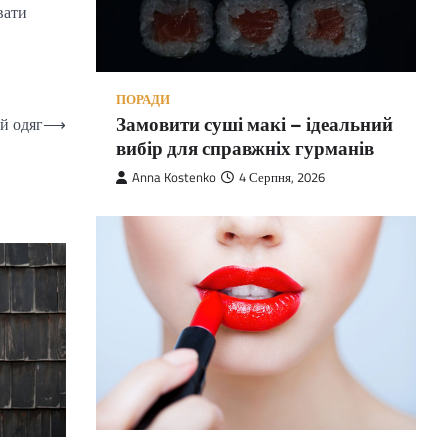
вати
ПОРАДИ
Замовити суші макі – ідеальний
й одяг
⟶
вибір для справжніх гурманів
Anna Kostenko
4 Серпня, 2026