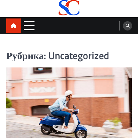
Skip
to
content
SortCode
Рубрика:
Uncategorized