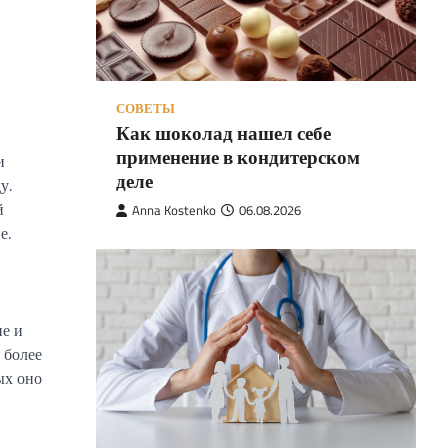
СОВЕТЫ
Как шоколад нашел себе
применение в кондитерском
и
деле
у.
й
Anna Kostenko
06.08.2026
е.
ие и
 более
ых оно